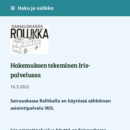
Siirry
Haku ja valikko
sivun
sisältöön
Sairauskassa Rollikka
Hakemuksen tekeminen Iris-
palvelussa
16.3.2022
Sairauskassa Rollikalla on käytössä sähköinen
asiointipalvelu IRIS.
Iris-asiointipalvelun käyttö on Sairauskassa