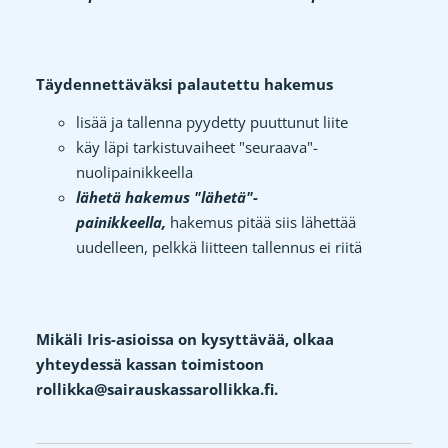
Täydennettäväksi palautettu hakemus
lisää ja tallenna pyydetty puuttunut liite
käy läpi tarkistuvaiheet "seuraava"-
nuolipainikkeella
lähetä hakemus "lähetä"-
painikkeella,
hakemus pitää siis lähettää
uudelleen, pelkkä liitteen tallennus ei riitä
Mikäli Iris-asioissa on kysyttävää, olkaa
yhteydessä kassan toimistoon
rollikka@sairauskassarollikka.fi.