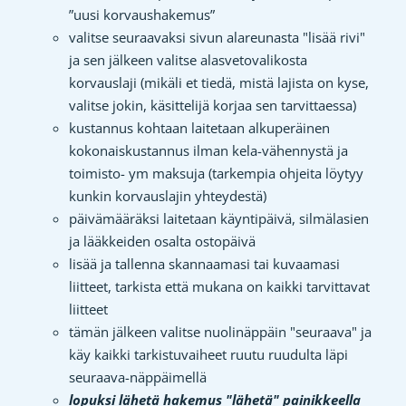
”uusi korvaushakemus”
valitse seuraavaksi sivun alareunasta "lisää rivi"
ja sen jälkeen valitse alasvetovalikosta
korvauslaji (mikäli et tiedä, mistä lajista on kyse,
valitse jokin, käsittelijä korjaa sen tarvittaessa)
kustannus kohtaan laitetaan alkuperäinen
kokonaiskustannus ilman kela-vähennystä ja
toimisto- ym maksuja (tarkempia ohjeita löytyy
kunkin korvauslajin yhteydestä)
päivämääräksi laitetaan käyntipäivä, silmälasien
ja lääkkeiden osalta ostopäivä
lisää ja tallenna skannaamasi tai kuvaamasi
liitteet, tarkista että mukana on kaikki tarvittavat
liitteet
tämän jälkeen valitse nuolinäppäin "seuraava" ja
käy kaikki tarkistuvaiheet ruutu ruudulta läpi
seuraava-näppäimellä
lopuksi lähetä hakemus "lähetä" painikkeella