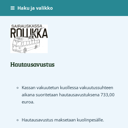
Siirry
Haku ja valikko
sivun
sisältöön
Sairauskassa Rollikka
Hautausavustus
Kassan vakuutetun kuollessa vakuutussuhteen
aikana suoritetaan hautausavustuksena 733,00
euroa.
Hautausavustus maksetaan kuolinpesälle.